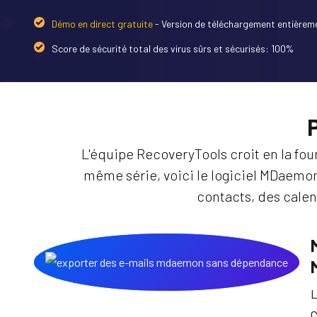
Démo en direct gratuite
- Version de téléchargement entièreme
Score de sécurité total des virus sûrs et sécurisés: 100%
L'équipe RecoveryTools croit en la fou
même série, voici le logiciel MDaemo
contacts, des calend
L
C