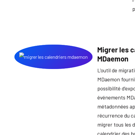
p
Migrer les 
MDaemon
L'outil de migrat
MDaemon fournira
possibilité d'exp
événements MDae
métadonnées app
récurrence du ca
migrer tous les 
calendrier des 