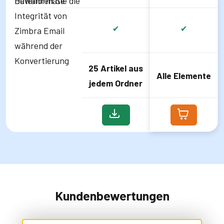
Dateiformate
Bewahren Sie die
Integrität von
✔
✔
Zimbra Email
während der
Konvertierung
25 Artikel aus
Alle Elemente
jedem Ordner
Kundenbewertungen