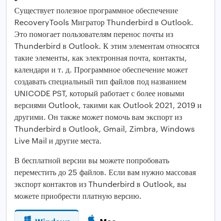
Существует полезное программное обеспечение
RecoveryTools Мигратор Thunderbird в Outlook.
Это помогает пользователям перенос почты из
Thunderbird в Outlook. К этим элементам относятся
такие элементы, как электронная почта, контакты,
календари и т. д. Программное обеспечение может
создавать специальный тип файлов под названием
UNICODE PST, который работает с более новыми
версиями Outlook, такими как Outlook 2021, 2019 и
другими. Он также может помочь вам экспорт из
Thunderbird в Outlook, Gmail, Zimbra, Windows
Live Mail и другие места.
В бесплатной версии вы можете попробовать
переместить до 25 файлов. Если вам нужно массовая
экспорт контактов из Thunderbird в Outlook, вы
можете приобрести платную версию.