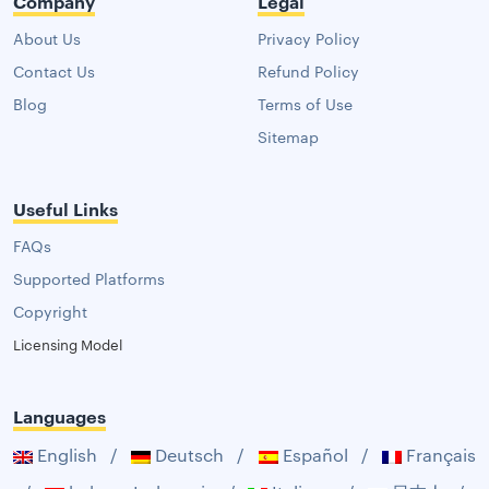
Company
Legal
About Us
Privacy Policy
Contact Us
Refund Policy
Blog
Terms of Use
Sitemap
Useful Links
FAQs
Supported Platforms
Copyright
Licensing Model
Languages
English
/
Deutsch
/
Español
/
Français