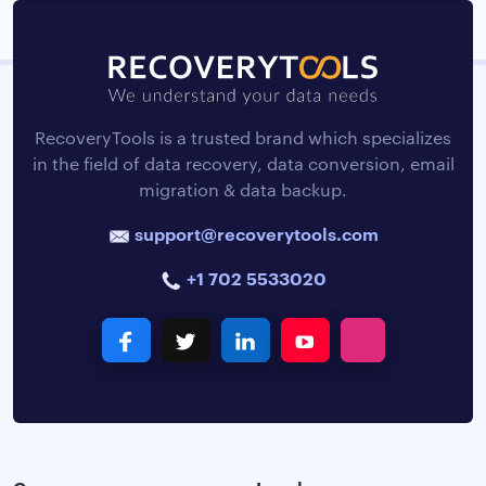
RecoveryTools is a trusted brand which specializes
in the field of data recovery, data conversion, email
migration & data backup.
support@recoverytools.com
+1 702 5533020