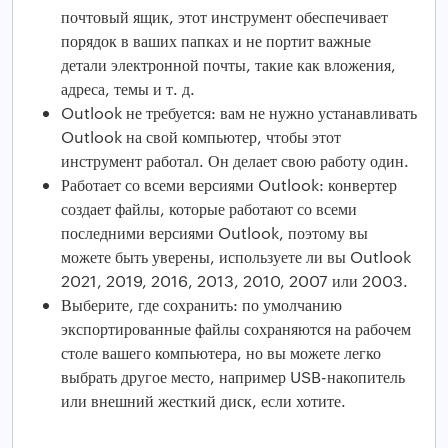
почтовый ящик, этот инструмент обеспечивает
порядок в ваших папках и не портит важные
детали электронной почты, такие как вложения,
адреса, темы и т. д.
Outlook не требуется: вам не нужно устанавливать
Outlook на свой компьютер, чтобы этот
инструмент работал. Он делает свою работу один.
Работает со всеми версиями Outlook: конвертер
создает файлы, которые работают со всеми
последними версиями Outlook, поэтому вы
можете быть уверены, используете ли вы Outlook
2021, 2019, 2016, 2013, 2010, 2007 или 2003.
Выберите, где сохранить: по умолчанию
экспортированные файлы сохраняются на рабочем
столе вашего компьютера, но вы можете легко
выбрать другое место, например USB-накопитель
или внешний жесткий диск, если хотите.