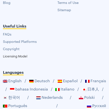
Blog
Terms of Use
Sitemap
Useful Links
FAQs
Supported Platforms
Copyright
Licensing Model
Languages
English
/
Deutsch
/
Español
/
Français
/
bahasa Indonesia
/
Italiano
/
日本人
/
한국어
/
Nederlands
/
Polski
/
Português
/
Русский