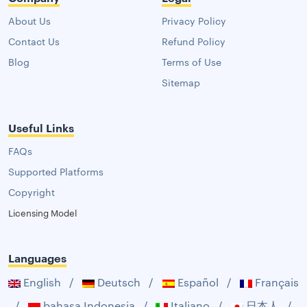
About Us
Privacy Policy
Contact Us
Refund Policy
Blog
Terms of Use
Sitemap
Useful Links
FAQs
Supported Platforms
Copyright
Licensing Model
Languages
English
/
Deutsch
/
Español
/
Français
/
bahasa Indonesia
/
Italiano
/
日本人
/