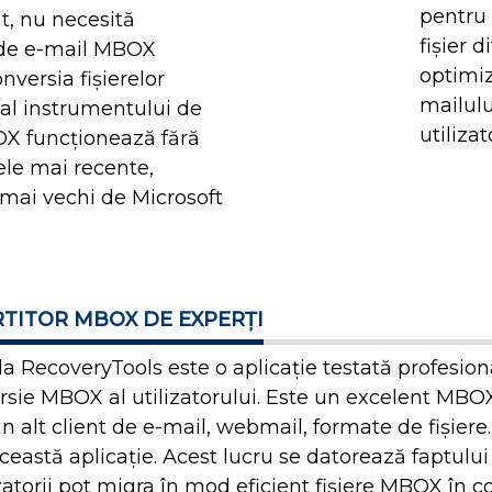
pentru
, nu necesită
fișier d
i de e-mail MBOX
optimiz
nversia fișierelor
mailulu
al instrumentului de
utilizat
OX funcționează fără
le mai recente,
 mai vechi de Microsoft
RTITOR MBOX DE EXPERȚI
la RecoveryTools este o aplicație testată profesiona
sie MBOX al utilizatorului. Este un excelent MBOX 
alt client de e-mail, webmail, formate de fișiere.
eastă aplicație. Acest lucru se datorează faptului 
torii pot migra în mod eficient fișiere MBOX în co