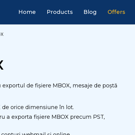
Home
Products
Blog
Offers
OX
X
u exportul de fișiere MBOX, mesaje de poștă
 de orice dimensiune în lot.
ru a exporta fișiere MBOX precum PST,
 conturi webmail și online.