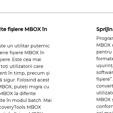
te fișiere MBOX în
Spriji
Progra
MBOX of
e un utilitar puternic
pentru 
erie fișiere MBOX în
formate
ișiere. Este cea mai
ușurinț
oți utilizatorii care
softwar
ient în timp, precum și
fișiere
 sigur. Folosind acest
convert
 MBOX, puteți migra cu
utilizat
MBOX la diferite
MBOX și
rite în modul batch. Mai
conform
ecoveryTools MBOX