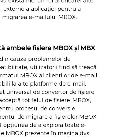
 Nu există nici un rol al oricărei alte
ri externe a aplicației pentru a
a migrarea e-mailului MBOX.
tă ambele fișiere MBOX și MBX
 din cauza problemelor de
ibilitate, utilizatorii tind să treacă
ormatul MBOX al clienților de e-mail
bili la alte platforme de e-mail.
et universal de convertor de fișiere
ceptă tot felul de fișiere .MBOX,
ntru procesul de conversie.
entul de migrare a fișierelor MBOX
ă opțiunea de a explora toate e-
le MBOX prezente în mașina dvs.