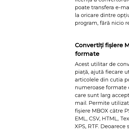
poate transfera e-ma
la oricare dintre opți
program, fără nicio res
Convertiți fișiere
formate
Acest utilitar de con
piață, ajută fiecare u
articolele din cutia 
numeroase formate de
care sunt larg accept
mail. Permite utiliza
fișiere MBOX către P
EML, CSV, HTML, Tex
XPS, RTF. Deoarece s