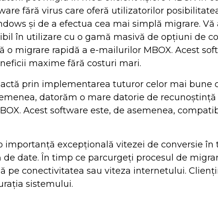
ware fără virus care oferă utilizatorilor posibilitate
ws și de a efectua cea mai simplă migrare. Vă a
exibil în utilizare cu o gamă masivă de opțiuni de co
oferă o migrare rapidă a e-mailurilor MBOX. Acest 
neficii maxime fără costuri mari.
exactă prin implementarea tuturor celor mai bune cer
emenea, datorăm o mare datorie de recunoștință uti
 MBOX. Acest software este, de asemenea, compatibi
o importanță excepțională vitezei de conversie în
 de date. În timp ce parcurgeți procesul de migra
ză pe conectivitatea sau viteza internetului. Clienț
rația sistemului.