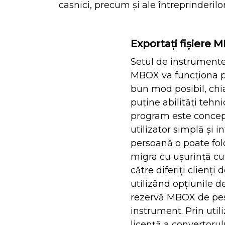
casnici, precum și ale întreprinderilor
Exportați fișiere 
Setul de instrumente
MBOX va funcționa pe
bun mod posibil, chi
puține abilități tehn
program este concepu
utilizator simplă și i
persoană o poate folo
migra cu ușurință cu
către diferiți clienți
utilizând opțiunile d
rezervă MBOX de pest
instrument. Prin util
licență a convertorul