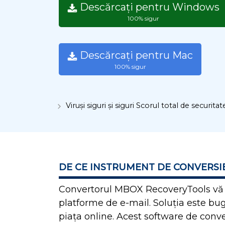
Descărcați pentru Windows
100% sigur
Descărcați pentru Mac
100% sigur
Viruși siguri și siguri Scorul total de securita
DE CE INSTRUMENT DE CONVERSI
Convertorul MBOX RecoveryTools vă v
platforme de e-mail. Soluția este bug
piața online. Acest software de conve