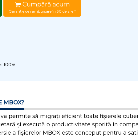
Cumpără acum
Garanție de rambursare în 30 de zile *
te: 100%
E MBOX?
a permite să migrați eficient toate fișierele cut
etară și execută o productivitate sporită în compa
rsie a fișierelor MBOX este conceput pentru a satisf