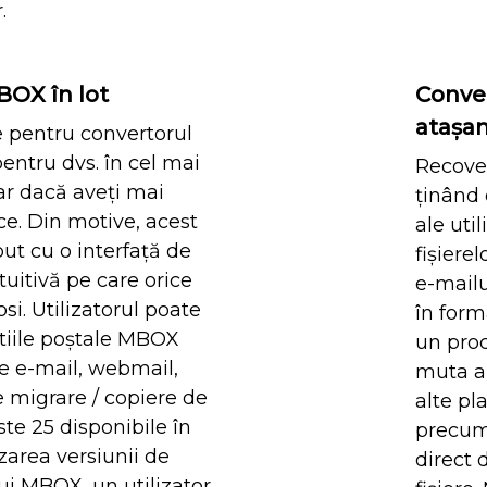
.
MBOX în lot
Conver
atașa
 pentru convertorul
ntru dvs. în cel mai
Recove
ar dacă aveți mai
ținând 
ice. Din motive, acest
ale uti
t cu o interfață de
fișiere
ntuitivă pe care orice
e-mail
si. Utilizatorul poate
în form
tiile poștale MBOX
un proc
 de e-mail, webmail,
muta ar
e migrare / copiere de
alte pl
e 25 disponibile în
precum 
izarea versiunii de
direct 
ui MBOX, un utilizator