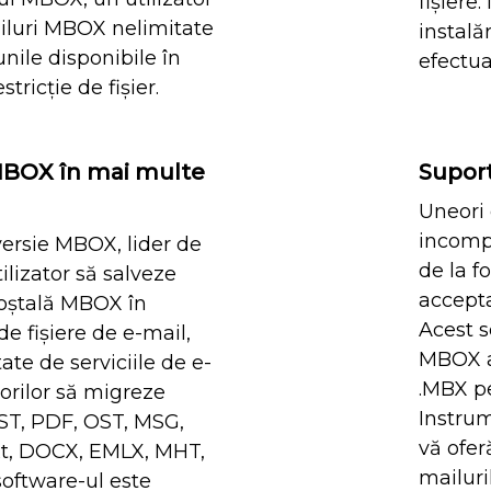
fișiere.
iluri MBOX nelimitate
instală
unile disponibile în
efectu
tricție de fișier.
 MBOX în mai multe
Supor
Uneori
incompat
versie MBOX, lider de
de la f
tilizator să salveze
accepta
poștală MBOX în
Acest s
 fișiere de e-mail,
MBOX ac
ate de serviciile de e-
.MBX pe
torilor să migreze
Instrum
ST, PDF, OST, MSG,
vă ofer
t, DOCX, EMLX, MHT,
mailuri
oftware-ul este