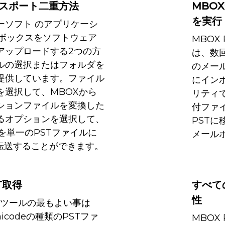
クスポート二重方法
MBO
を実行
フリーソフト のアプリケーシ
ルボックスをソフトウェア
MBOX
アップロードする2つの方
は、数
ルの選択またはフォルダを
のメールボ
提供しています。ファイル
にイン
を選択して、MBOXから
リティ
プションファイルを変換した
付ファ
るオプションを選択して、
PST
を単一のPSTファイルに
メール
ookに転送することができます。
T取得
すべて
性
ータツールの最もよい事は
icodeの種類のPSTファ
MBOX