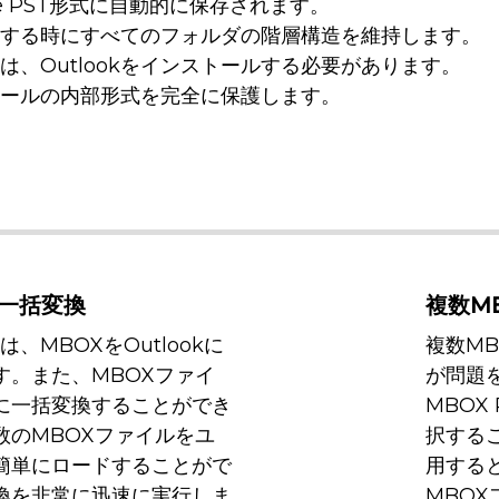
de PST形式に自動的に保存されます。
変換する時にすべてのフォルダの階層構造を維持します。
は、Outlookをインストールする必要があります。
メールの内部形式を完全に保護します。
に一括変換
複数M
は、MBOXをOutlookに
複数M
す。また、MBOXファイ
が問題を
式に一括変換することができ
MBOX
数のMBOXファイルをユ
択する
簡単にロードすることがで
用する
換を非常に迅速に実行しま
MBOX