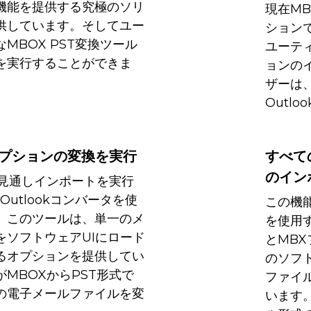
機能を提供する究極のソリ
現在MB
供しています。そしてユー
ション
MBOX PST変換ツール
ユーテ
を実行することができま
ョンの
ザーは
Outl
オプションの変換を実行
すべての
のイン
X見通しインポートを実行
Outlookコンバータを使
この機能
。このツールは、単一のメ
を使用
をソフトウェアUIにロード
とMB
るオプションを提供してい
のソフ
MBOXからPST形式で
ファイ
の電子メールファイルを変
います