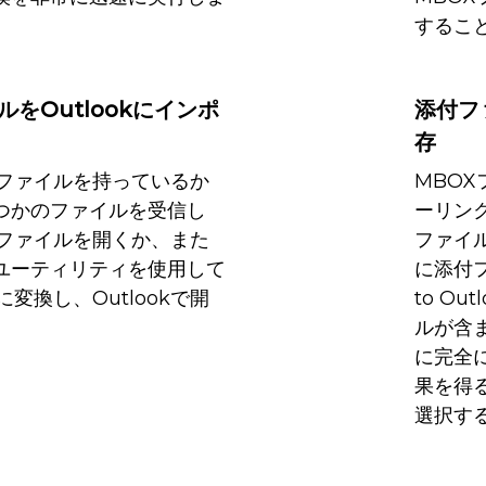
するこ
をOutlookにインポ
添付フ
存
Xファイルを持っているか
MBOX
つかのファイルを受信し
ーリン
OXファイルを開くか、また
ファイ
ユーティリティを使用して
に添付
に変換し、Outlookで開
to Ou
ルが含ま
に完全
果を得る
選択す